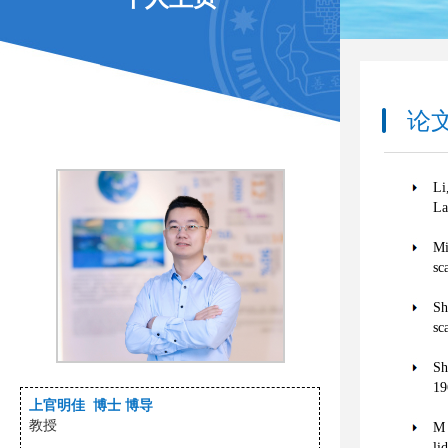
论文著
Li
La
Mi
sc
Sh
sc
Sh
19
上官明佳 博士 博导
教授
M 
li