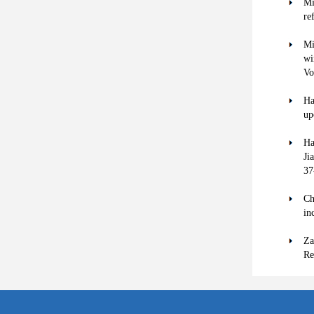
Mi
re
Mi
wi
Vo
Ha
up
Ha
Ji
37
Ch
in
Za
Re