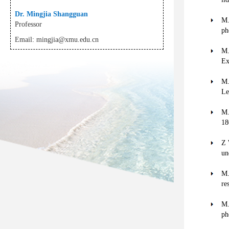
Dr. Mingjia Shangguan
M.
Professor
ph
Email:
mingjia@xmu.edu.cn
M.
Ex
M.
Le
M.
18
Z 
un
M.
re
M.
ph