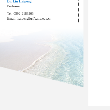
Dr. Liu Haipeng
Professor
Tel: 0592-2183203
Email:
haipengliu@xmu.edu.cn