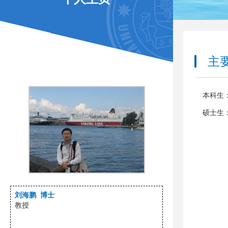
主要
本科生
硕士生
刘海鹏 博士
教授