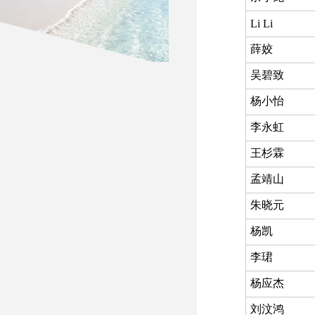
Li Li
薛姣
吴碧致
杨小怡
李永虹
王杉霖
孟靖山
朱晓元
杨凯
李珺
杨应杰
刘汶鸿