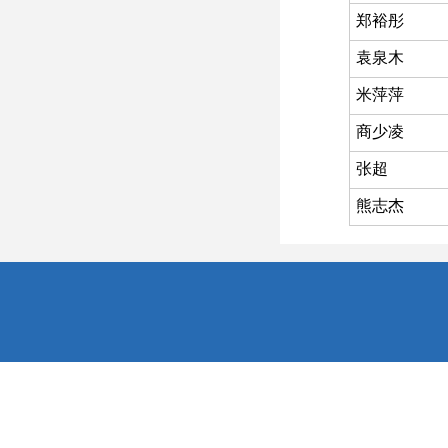
郑裕彤
袁泉木
米萍萍
商少凌
张超
熊志杰