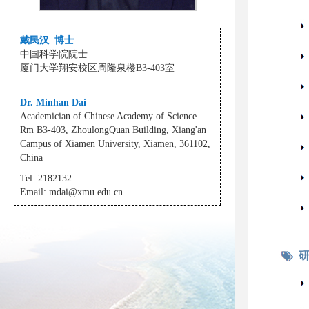
戴民汉 博士
中国科学院院士
厦门大学翔安校区周隆泉楼B3-403室
Dr. Minhan Dai
Academician of Chinese Academy of Science
Rm B3-403, ZhoulongQuan Building, Xiang'an
Campus of Xiamen University, Xiamen, 361102,
China
Tel: 2182132
Email:
mdai@xmu.edu.cn
研