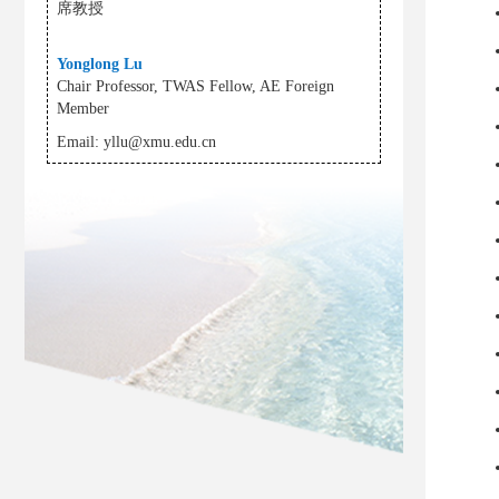
席教授
Yonglong Lu
Chair Professor, TWAS Fellow, AE Foreign
Member
Email:
yllu@xmu.edu.cn